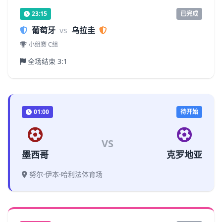
23:15
已完成
葡萄牙
vs
乌拉圭
小组赛 C组
全场结束 3:1
01:00
待开始
VS
墨西哥
克罗地亚
努尔·伊本·哈利法体育场