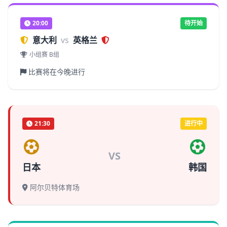
20:00
待开始
意大利
vs
英格兰
小组赛 B组
比赛将在今晚进行
21:30
进行中
VS
日本
韩国
阿尔贝特体育场